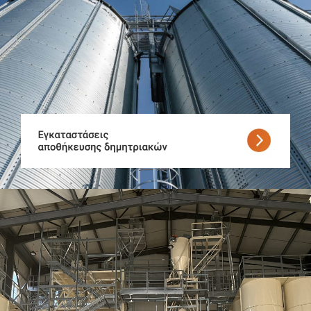
Αποθήκευση
Ξήρανση
Διακίνηση προϊόντος
Ψύξη
Προκαθαρισμός