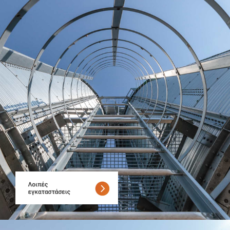
Παραγωγή βιοκαυσίμων – Πέλλετ
Αλευρόμυλοι ολικής άλεσης
Ενσάκιση και παλετοποίηση
Παραγωγή premix
Optical sorting
Αυτόματη τροφοδοσία
Γραμμή παραγωγής νιφάδας