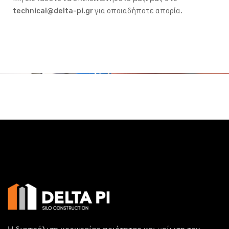
για οποιαδήποτε απορία.
technical@delta-pi.gr