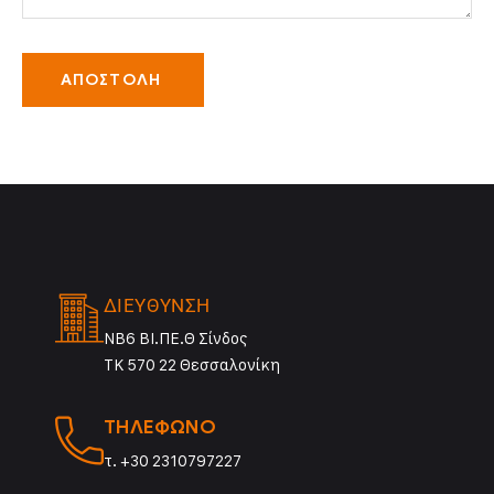
ΑΠΟΣΤΟΛΗ
ΔΙΕΎΘΥΝΣΗ
ΝΒ6 ΒΙ.ΠΕ.Θ Σίνδος
ΤΚ 570 22 Θεσσαλονίκη
ΤΗΛΈΦΩΝΟ
τ. +30 2310797227