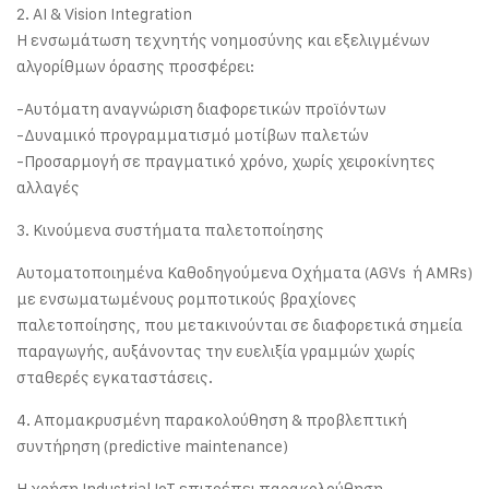
2. AI & Vision Integration
Η ενσωμάτωση τεχνητής νοημοσύνης και εξελιγμένων
αλγορίθμων όρασης προσφέρει:
-Αυτόματη αναγνώριση διαφορετικών προϊόντων
-Δυναμικό προγραμματισμό μοτίβων παλετών
-Προσαρμογή σε πραγματικό χρόνο, χωρίς χειροκίνητες
αλλαγές
3. Κινούμενα συστήματα παλετοποίησης
Αυτοματοποιημένα Καθοδηγούμενα Οχήματα (AGVs ή AMRs)
με ενσωματωμένους ρομποτικούς βραχίονες
παλετοποίησης, που μετακινούνται σε διαφορετικά σημεία
παραγωγής, αυξάνοντας την ευελιξία γραμμών χωρίς
σταθερές εγκαταστάσεις.
4. Απομακρυσμένη παρακολούθηση & προβλεπτική
συντήρηση (predictive maintenance)
Η χρήση Industrial IoT επιτρέπει παρακολούθηση