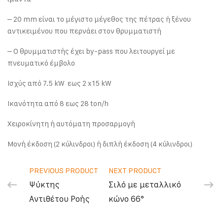
– 20 mm είναι το μέγιστο μέγεθος της πέτρας ή ξένου
αντικειμένου που περνάει στον θρυμματιστή
– Ο θρυμματιστής έχει by-pass που λειτουργεί με
πνευματικό έμβολο
Ισχύς από 7.5 kW εως 2 x15 kW
Ικανότητα από 8 εως 28 ton/h
Χειροκίνητη ή αυτόματη προσαρμογή
Μονή έκδοση (2 κύλινδροι) ή διπλή έκδοση (4 κύλινδροι)
PREVIOUS PRODUCT
NEXT PRODUCT
Ψύκτης
Σιλό με μεταλλικό
Αντιθέτου Ροής
κώνο 66°