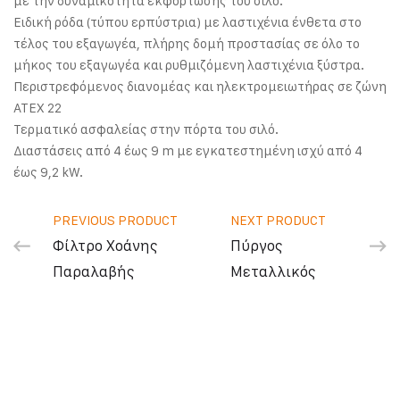
με την δυναμικότητα εκφόρτωσης του σιλό.
Ειδική ρόδα (τύπου ερπύστρια) με λαστιχένια ένθετα στο
τέλος του εξαγωγέα, πλήρης δομή προστασίας σε όλο το
μήκος του εξαγωγέα και ρυθμιζόμενη λαστιχένια ξύστρα.
Περιστρεφόμενος διανομέας και ηλεκτρομειωτήρας σε ζώνη
ATEX 22
Τερματικό ασφαλείας στην πόρτα του σιλό.
Διαστάσεις από 4 έως 9 m με εγκατεστημένη ισχύ από 4
έως 9,2 kW.
PREVIOUS PRODUCT
NEXT PRODUCT
Φίλτρο Χοάνης
Πύργος
Παραλαβής
Μεταλλικός