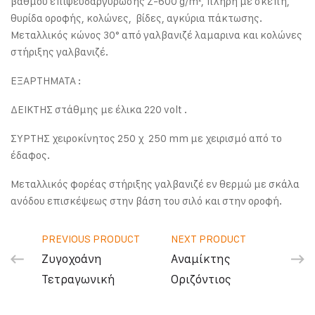
βαθμού επιψευδαργύρωσης Ζ-600 g/m², πλήρη με σκεπή,
θυρίδα οροφής, κολώνες, βίδες, αγκύρια πάκτωσης.
Μεταλλικός κώνος 30° από γαλβανιζέ λαμαρινα και κολώνες
στήριξης γαλβανιζέ.
ΕΞΑΡΤΗΜΑΤΑ :
ΔΕΙΚΤHΣ στάθμης με έλικα 220 volt .
ΣΥΡΤΗΣ χειροκίνητος 250 χ 250 mm με χειρισμό από το
έδαφος.
Μεταλλικός φορέας στήριξης γαλβανιζέ εν θερμώ με σκάλα
ανόδου επισκέψεως στην βάση του σιλό και στην οροφή.
PREVIOUS PRODUCT
NEXT PRODUCT
Ζυγοχοάνη
Αναμίκτης
Τετραγωνική
Οριζόντιος