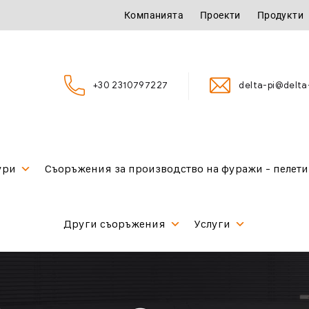
Компанията
Проекти
Продукти
+30 2310797227
delta-pi@delta-
ури
Съоръжения за производство на фуражи - пелети
Други съоръжения
Услуги