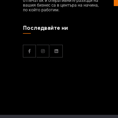
отпечатък и оперативните разходи на
вашия бизнес са в центъра на начина,
по който работим.
Последвайте ни