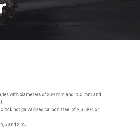
r
series with diameters of 200 mm and 250 mm and
d.
0 tick hot galvanised carbon steel of AISI 304 or
 1,5 and 2 m.